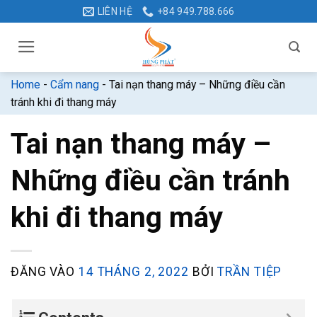
Bỏ
LIÊN HỆ
+84 949.788.666
qua
nội
dung
Home
-
Cẩm nang
-
Tai nạn thang máy – Những điều cần
tránh khi đi thang máy
Tai nạn thang máy –
Những điều cần tránh
khi đi thang máy
ĐĂNG VÀO
14 THÁNG 2, 2022
BỞI
TRẦN TIỆP