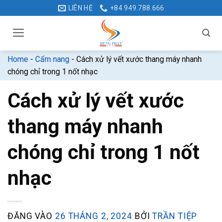
Bỏ
LIÊN HỆ
+84 949.788.666
qua
nội
dung
Home
-
Cẩm nang
-
Cách xử lý vết xước thang máy nhanh
chóng chỉ trong 1 nốt nhạc
Cách xử lý vết xước
thang máy nhanh
chóng chỉ trong 1 nốt
nhạc
ĐĂNG VÀO
26 THÁNG 2, 2024
BỞI
TRẦN TIỆP