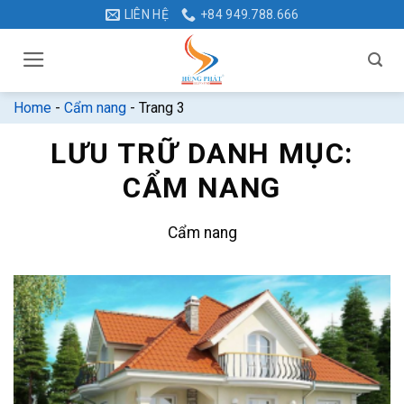
Bỏ
LIÊN HỆ
+84 949.788.666
qua
nội
dung
Home
-
Cẩm nang
-
Trang 3
LƯU TRỮ DANH MỤC:
CẨM NANG
Cẩm nang