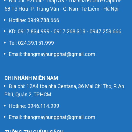
Địa chỉ: P2604 - Tháp A3 - Tòa nhà Ecolife Capitol-
58 Tố Hữu -P. Trung Văn - Q. Nam Từ Liêm - Hà Nội
Hotline:
0949.788.666
KD:
0917.834.999
-
0917.268.313
-
0947.253.666
Tel: 024.39.151.999
Email: thangmayhungphat@gmail.com
CHI NHÁNH MIỀN NAM
Địa chỉ: 12A4 tòa nhà Centana, 36 Mai Chí Thọ, P. An
Phú, Quận 2, TP.HCM
Hotline:
0946.114.999
Email: thangmayhungphat@gmail.com