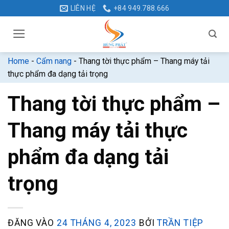
Bỏ
LIÊN HỆ
+84 949.788.666
qua
nội
dung
Home
-
Cẩm nang
-
Thang tời thực phẩm – Thang máy tải
thực phẩm đa dạng tải trọng
Thang tời thực phẩm –
Thang máy tải thực
phẩm đa dạng tải
trọng
ĐĂNG VÀO
24 THÁNG 4, 2023
BỞI
TRẦN TIỆP